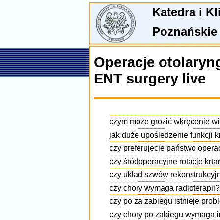
Katedra i K
Poznańskie
Operacje otolaryn
ENT surgery live
czym może grozić wkręcenie wie
jak duże upośledzenie funkcji k
czy preferujecie państwo oper
czy śródoperacyjne rotacje krta
czy układ szwów rekonstrukcyj
czy chory wymaga radioterapii?
czy po za zabiegu istnieje pro
czy chory po zabiegu wymaga i