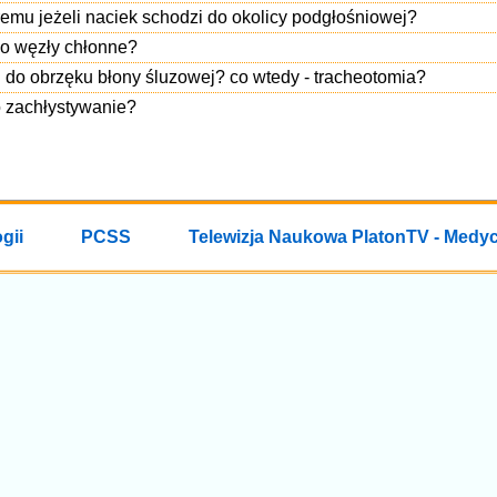
u jeżeli naciek schodzi do okolicy podgłośniowej?
wo węzły chłonne?
 do obrzęku błony śluzowej? co wtedy - tracheotomia?
o zachłystywanie?
gii
PCSS
Telewizja Naukowa PlatonTV - Medy