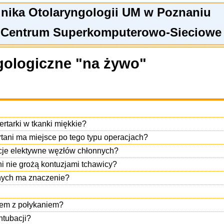
linika Otolaryngologii UM w Poznaniu
 Centrum Superkomputerowo-Sieciowe
gologiczne "na żywo"
rtarki w tkanki miękkie?
rtani ma miejsce po tego typu operacjach?
acje elektywne węzłów chłonnych?
ni nie grożą kontuzjami tchawicy?
nych ma znaczenie?
blem z połykaniem?
ntubacji?