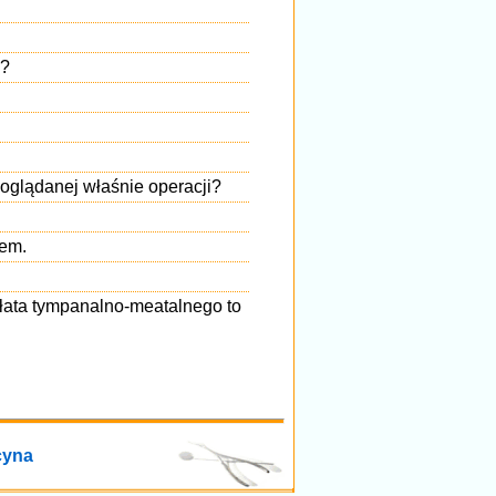
a?
 oglądanej właśnie operacji?
zem.
płata tympanalno-meatalnego to
cyna