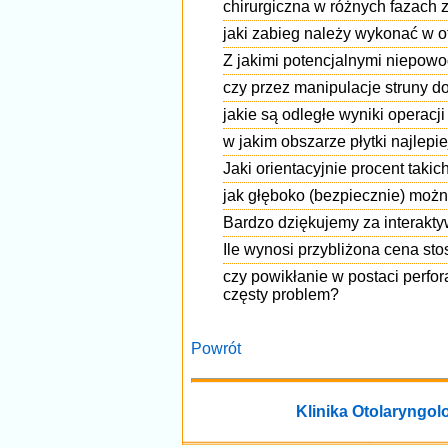
chirurgiczna w różnych fazach 
jaki zabieg należy wykonać w o
Z jakimi potencjalnymi niepow
czy przez manipulacje struny 
jakie są odległe wyniki operacji
w jakim obszarze płytki najlepi
Jaki orientacyjnie procent taki
jak głęboko (bezpiecznie) możn
Bardzo dziękujemy za interakt
Ile wynosi przybliżona cena st
czy powikłanie w postaci perfo
częsty problem?
Powrót
Klinika Otolaryngolo