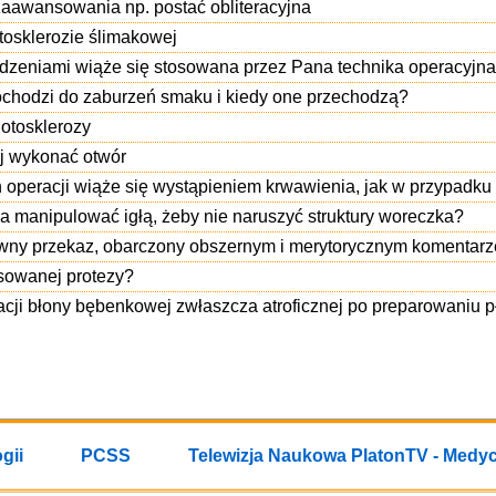
zaawansowania np. postać obliteracyjna
tosklerozie ślimakowej
odzeniami wiąże się stosowana przez Pana technika operacyjn
dochodzi do zaburzeń smaku i kiedy one przechodzą?
 otosklerozy
ej wykonać otwór
ch operacji wiąże się wystąpieniem krwawienia, jak w przypadku
a manipulować igłą, żeby nie naruszyć struktury woreczka?
ywny przekaz, obarczony obszernym i merytorycznym komentar
osowanej protezy?
racji błony bębenkowej zwłaszcza atroficznej po preparowaniu 
gii
PCSS
Telewizja Naukowa PlatonTV - Medy