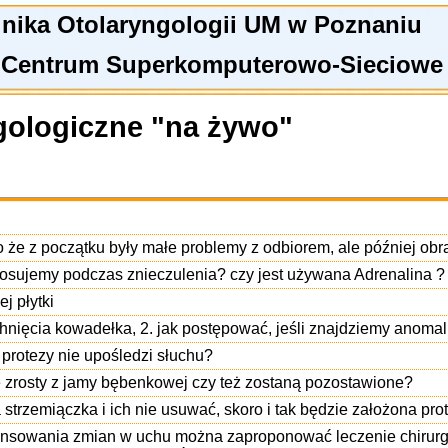
linika Otolaryngologii UM w Poznaniu
 Centrum Superkomputerowo-Sieciowe
gologiczne "na żywo"
 że z początku były małe problemy z odbiorem, ale później obr
 stosujemy podczas znieczulenia? czy jest używana Adrenalina ?
j płytki
wichnięcia kowadełka, 2. jak postępować, jeśli znajdziemy anom
protezy nie upośledzi słuchu?
e zrosty z jamy bębenkowej czy też zostaną pozostawione?
trzemiączka i ich nie usuwać, skoro i tak będzie założona pro
sowania zmian w uchu można zaproponować leczenie chirurgic