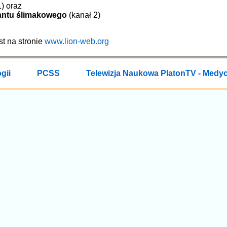
) oraz
antu ślimakowego
(kanał 2)
st na stronie
www.lion-web.org
gii
PCSS
Telewizja Naukowa PlatonTV - Medy