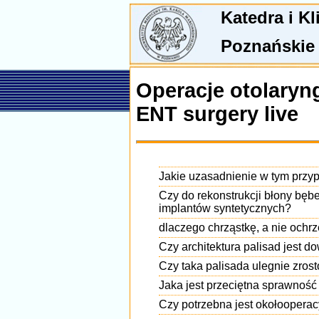
Katedra i K
Poznańskie
Operacje otolaryn
ENT surgery live
Jakie uzasadnienie w tym przyp
Czy do rekonstrukcji błony bęb
implantów syntetycznych?
dlaczego chrząstkę, a nie ochr
Czy architektura palisad jest d
Czy taka palisada ulegnie zrost
Jaka jest przeciętna sprawnoś
Czy potrzebna jest okołooperacy